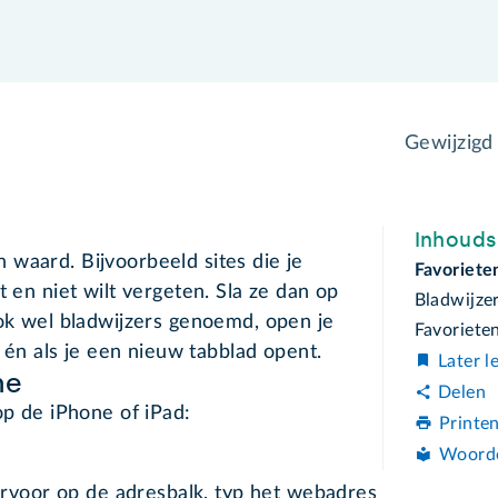
Gewijzigd
Inhoud
waard. Bijvoorbeeld sites die je
Favoriete
t en niet wilt vergeten. Sla ze dan op
Bladwijze
ook wel bladwijzers genoemd, open je
Favoriete
' én als je een nieuw tabblad opent.
Later l
ne
Delen
op de iPhone of iPad:
Printe
Woord
ervoor op de adresbalk, typ het webadres