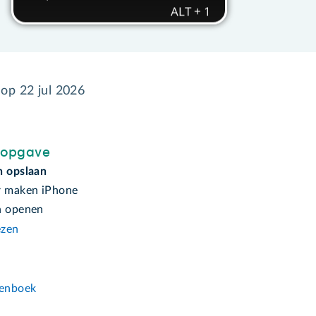
 op
22 jul 2026
sopgave
n opslaan
r maken iPhone
n openen
ezen
n
enboek