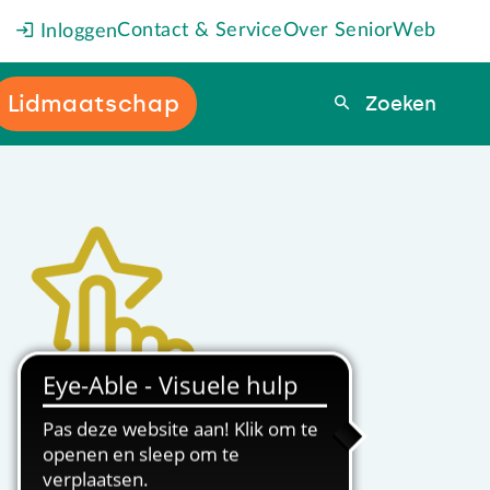
Contact & Service
Over SeniorWeb
Inloggen
Lidmaatschap
Zoeken
Zoeken