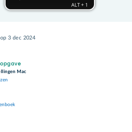
 op
3 dec 2024
sopgave
ellingen Mac
ezen
n
enboek