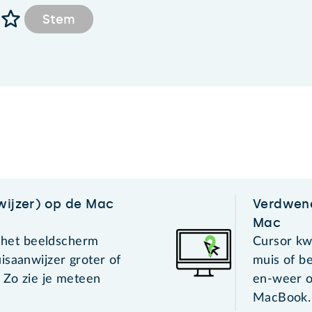
Stem
nwijzer) op de Mac
Verdwene
Mac
p het beeldscherm
Cursor kw
isaanwijzer groter of
muis of b
 Zo zie je meteen
en-weer o
MacBook.