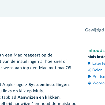
Gewijzigd
Inhoud
an een Mac reageert op de
Muis inst
van de instellingen af hoe snel of
Later l
naar wens aan (op een Mac met macOS
Delen
Printe
Woord
et Apple-logo >
Systeeminstellingen
.
 links en klik op
Muis
.
et tabblad
Aanwijzen en klikken
.
'Snelheid aanwijzer' en houd de muisknop