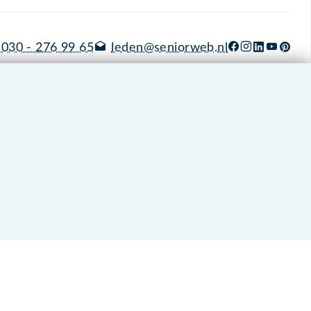
030 - 276 99 65
leden@seniorweb.nl
okies en cookie-instellingen
Disclaimer
Privacybeleid
About SeniorWeb