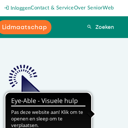
Contact & Service
Over SeniorWeb
Inloggen
Lidmaatschap
Zoeken
Zoeken