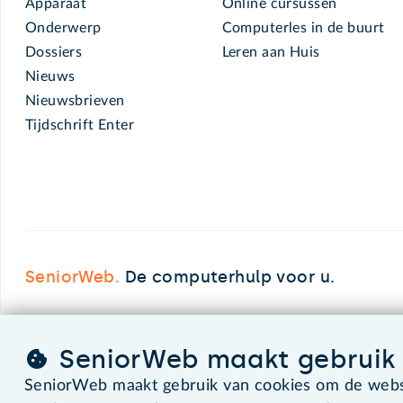
Apparaat
Online cursussen
Onderwerp
Computerles in de buurt
Dossiers
Leren aan Huis
Nieuws
Nieuwsbrieven
Tijdschrift Enter
SeniorWeb.
De computerhulp voor u.
SeniorWeb maakt gebruik 
©2026 SeniorWeb
SeniorWeb maakt gebruik van cookies om de websi