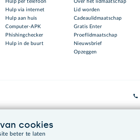
Hulp per telefoon
Over het lidmaatschap
Hulp via internet
Lid worden
Hulp aan huis
Cadeaulidmaatschap
Computer-APK
Gratis Enter
Phishingchecker
Proeflidmaatschap
Hulp in de buurt
Nieuwsbrief
Opzeggen
van cookies
Algemene voorwaarden
Co
te beter te laten