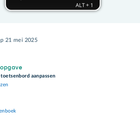
op
21 mei 2025
sopgave
 toetsenbord aanpassen
ezen
n
enboek