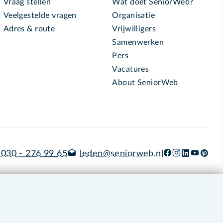
Vraag stellen
Wat doet SeniorWeb?
Veelgestelde vragen
Organisatie
Adres & route
Vrijwilligers
Samenwerken
Pers
Vacatures
About SeniorWeb
030 - 276 99 65
leden@seniorweb.nl
okies en cookie-instellingen
Disclaimer
Privacybeleid
About SeniorWeb