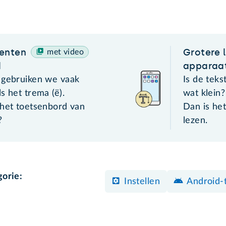
centen
Grotere 
met video
d
apparaa
 gebruiken we vaak
Is de tek
s het trema (ë).
wat klein?
 het toetsenbord van
Dan is het
?
lezen.
gorie:
Instellen
Android-