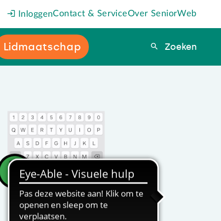
Contact & Service
Over SeniorWeb
Inloggen
Lidmaatschap
Zoeken
Zoeken