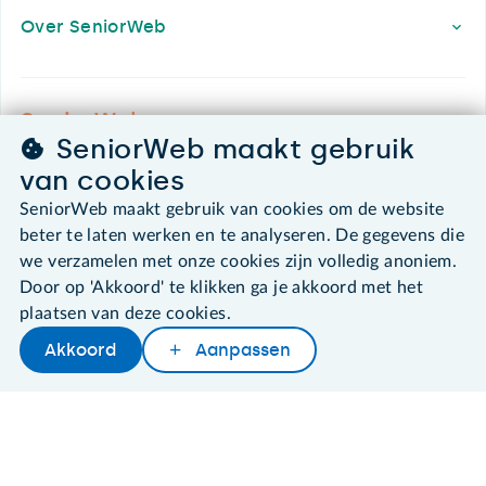
Over SeniorWeb
SeniorWeb.
SeniorWeb maakt gebruik
De computerhulp voor u.
van cookies
030 - 276 99 65
leden@seniorweb.nl
SeniorWeb maakt gebruik van cookies om de website
beter te laten werken en te analyseren. De gegevens die
we verzamelen met onze cookies zijn volledig anoniem.
Door op 'Akkoord' te klikken ga je akkoord met het
plaatsen van deze cookies.
©2026 SeniorWeb
Akkoord
Aanpassen
Later lezen
Delen
Woordenboek
Algemene voorwaarden
Cookies en cookie-instellingen
Disclaimer
Privacybeleid
About SeniorWeb