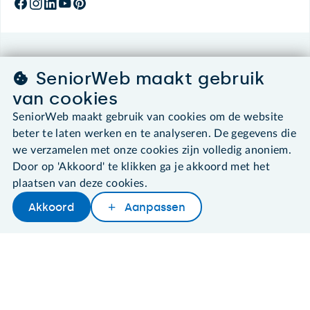
©2026 SeniorWeb
SeniorWeb maakt gebruik
van cookies
Algemene voorwaarden
Cookies en cookie-instellingen
SeniorWeb maakt gebruik van cookies om de website
Disclaimer
beter te laten werken en te analyseren. De gegevens die
Privacybeleid
we verzamelen met onze cookies zijn volledig anoniem.
About SeniorWeb
Door op 'Akkoord' te klikken ga je akkoord met het
plaatsen van deze cookies.
Akkoord
Aanpassen
Later lezen
Delen
Woordenboek