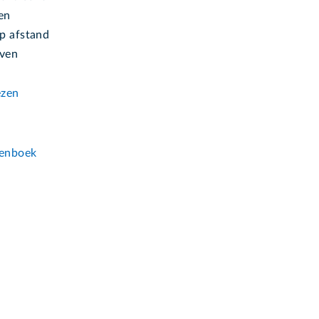
en
p afstand
even
ezen
n
enboek