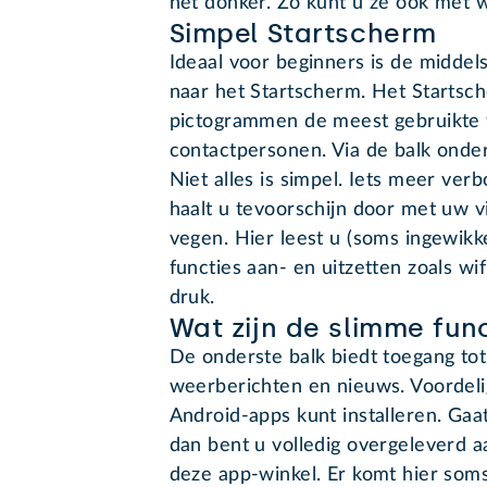
het donker. Zo kunt u ze ook met w
Simpel Startscherm
Ideaal voor beginners is de middel
naar het Startscherm. Het Startsc
pictogrammen de meest gebruikte f
contactpersonen. Via de balk onder
Niet alles is simpel. Iets meer ver
haalt u tevoorschijn door met uw 
vegen. Hier leest u (soms ingewikk
functies aan- en uitzetten zoals wi
druk.
Wat zijn de slimme fun
De onderste balk biedt toegang tot 
weerberichten en nieuws. Voordeli
Android-apps kunt installeren. Gaat
dan bent u volledig overgeleverd a
deze app-winkel. Er komt hier soms 