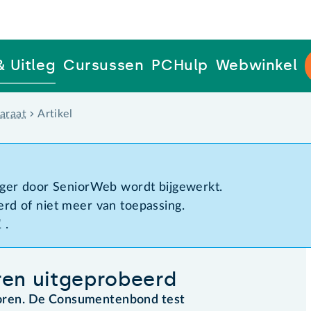
& Uitleg
Cursussen
PCHulp
Webwinkel
araat
Artikel
d
anger door SeniorWeb wordt bijgewerkt.
erd of niet meer van toepassing.
1
.
ren uitgeprobeerd
nioren. De Consumentenbond test