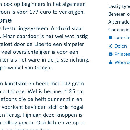
n ook op beginners in het algemeen
Lastig typ
foon is voor 179 euro te verkrijgen.
Beheren o
one
Alternati
ls besturingssysteem. Android staat
Conclusie
 Maar daardoor is het wel wat lastig
Later l
elost door de Liberto een simpeler
Delen
veel overzichtelijker is voor een
Printe
r als het ware in de juiste richting.
Woord
app-winkel van Google.
n kunststof en heeft met 132 gram
martphone. Wel is het met 1,25 cm
elefoons die de helft dunner zijn en
e voorkant bevinden zich drie nogal
n Terug. Fijn aan deze knoppen is
 trilling geven. Ook lichten ze op in