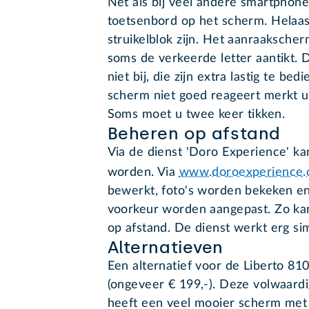
Net als bij veel andere smartphone
toetsenbord op het scherm. Helaas
struikelblok zijn. Het aanraaksche
soms de verkeerde letter aantikt. 
niet bij, die zijn extra lastig te be
scherm niet goed reageert merkt u
Soms moet u twee keer tikken.
Beheren op afstand
Via de dienst 'Doro Experience' k
worden. Via
www.doroexperience
bewerkt, foto's worden bekeken en
voorkeur worden aangepast. Zo kan
op afstand. De dienst werkt erg si
Alternatieven
Een alternatief voor de Liberto 81
(ongeveer € 199,-). Deze volwaardig
heeft een veel mooier scherm met 