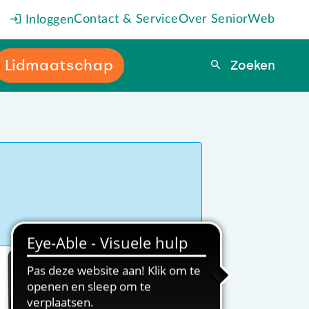
Contact & Service
Over SeniorWeb
Inloggen
Lidmaatschap
Zoeken
Zoeken