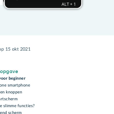
 op
15 okt 2021
sopgave
voor beginner
one smartphone
 en knoppen
artscherm
de slimme functies?
llend scherm