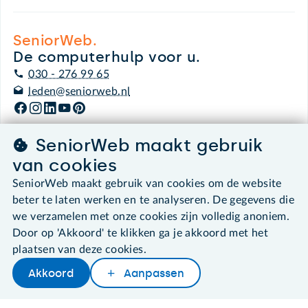
SeniorWeb.
De computerhulp voor u.
030 - 276 99 65
leden@seniorweb.nl
SeniorWeb maakt gebruik
van cookies
©2026 SeniorWeb
SeniorWeb maakt gebruik van cookies om de website
beter te laten werken en te analyseren. De gegevens die
Algemene voorwaarden
Cookies en cookie-instellingen
we verzamelen met onze cookies zijn volledig anoniem.
Disclaimer
Door op 'Akkoord' te klikken ga je akkoord met het
Privacybeleid
plaatsen van deze cookies.
About SeniorWeb
Akkoord
Aanpassen
Later lezen
Delen
Woordenboek