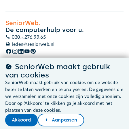
SeniorWeb.
De computerhulp voor u.
030 - 276 99 65
leden@seniorweb.nl
SeniorWeb maakt gebruik
van cookies
©2026 SeniorWeb
SeniorWeb maakt gebruik van cookies om de website
beter te laten werken en te analyseren. De gegevens die
Algemene voorwaarden
we verzamelen met onze cookies zijn volledig anoniem.
Cookies en cookie-instellingen
Disclaimer
Door op 'Akkoord' te klikken ga je akkoord met het
Privacybeleid
plaatsen van deze cookies.
About SeniorWeb
Akkoord
Aanpassen
Later lezen
Delen
Woordenboek