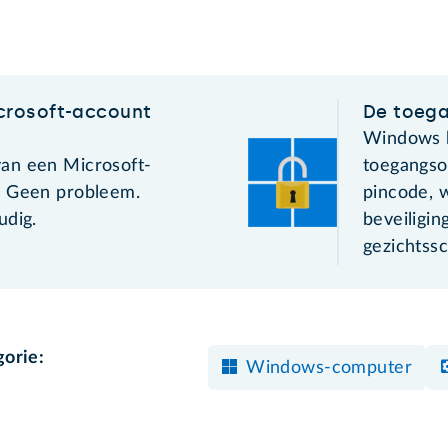
rosoft-account
De toeg
Windows k
an een Microsoft-
toegangso
? Geen probleem.
pincode, 
udig.
beveiligin
gezichtssc
gorie:
Windows-computer