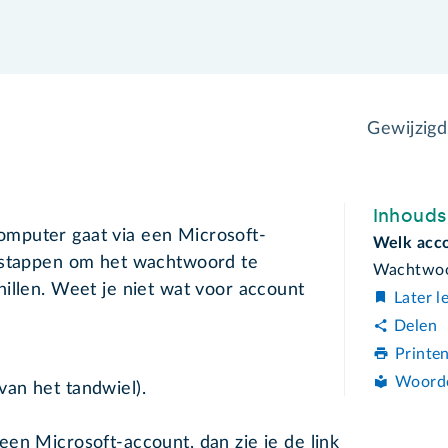
Gewijzig
Inhoud
mputer gaat via een Microsoft-
Welk acco
e stappen om het wachtwoord te
Wachtwoo
illen. Weet je niet wat voor account
Later l
Delen
Printe
Woord
van het tandwiel).
 een Microsoft-account, dan zie je de link