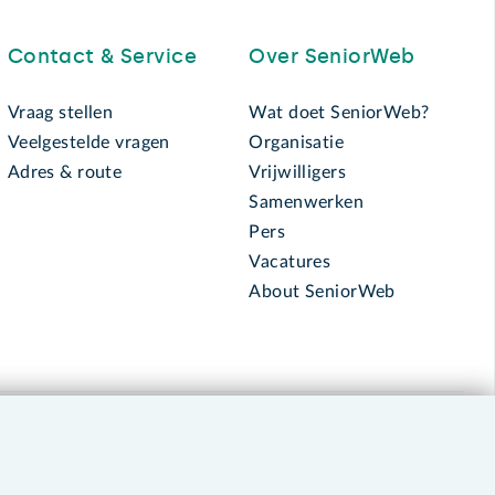
Contact & Service
Over SeniorWeb
Vraag stellen
Wat doet SeniorWeb?
Veelgestelde vragen
Organisatie
Adres & route
Vrijwilligers
Samenwerken
Pers
Vacatures
About SeniorWeb
030 - 276 99 65
leden@seniorweb.nl