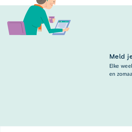
Meld j
Elke week
en zomaa
Footer