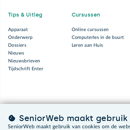
Tips & Uitleg
Cursussen
Apparaat
Online cursussen
Onderwerp
Computerles in de buurt
Dossiers
Leren aan Huis
Nieuws
Nieuwsbrieven
Tijdschrift Enter
SeniorWeb maakt gebruik 
SeniorWeb.
De computerhulp voor u.
SeniorWeb maakt gebruik van cookies om de websi