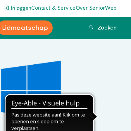
Contact & Service
Over SeniorWeb
Inloggen
Lidmaatschap
Zoeken
Zoeken