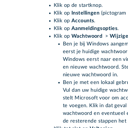
Klik op de startknop.
Klik op
Instellingen
(pictogram 
Klik op
Accounts
.
Klik op
Aanmeldingsopties
.
Klik op
Wachtwoord
>
Wijzig
Ben je bij Windows aangem
eerst je huidige wachtwoo
Windows eerst naar een vin
en nieuwe wachtwoord. Ste
nieuwe wachtwoord in.
Ben je met een lokaal geb
Vul dan uw huidige wachtw
stelt Microsoft voor om ac
te voegen. Klik in dat geva
wachtwoord en eventueel e
de resterende stappen het