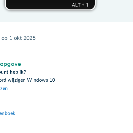
d op
1 okt 2025
sopgave
unt heb ik?
rd wijzigen Windows 10
ezen
n
enboek