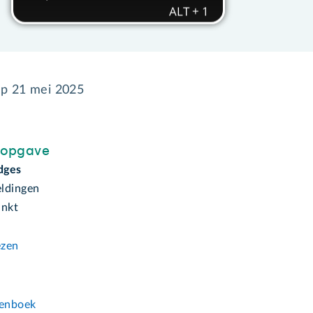
op
21 mei 2025
sopgave
idges
ldingen
inkt
ezen
n
enboek