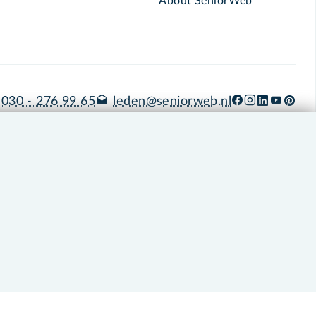
About SeniorWeb
030 - 276 99 65
leden@seniorweb.nl
okies en cookie-instellingen
Disclaimer
Privacybeleid
About SeniorWeb