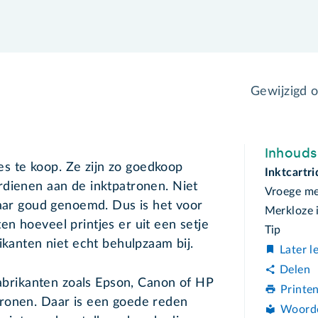
Gewijzigd 
Inhoud
jes te koop. Ze zijn zo goedkoop
Inktcartr
rdienen aan de inktpatronen. Niet
Vroege me
baar goud genoemd. Dus is het voor
Merkloze 
n hoeveel printjes er uit een setje
Tip
ikanten niet echt behulpzaam bij.
Later l
Delen
 fabrikanten zoals Epson, Canon of HP
Printe
ronen. Daar is een goede reden
Woord