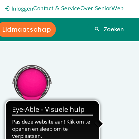
Contact & Service
Over SeniorWeb
Inloggen
Lidmaatschap
Zoeken
Zoeken