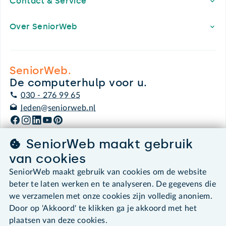
Contact & Service
Over SeniorWeb
SeniorWeb.
De computerhulp voor u.
030 - 276 99 65
leden@seniorweb.nl
SeniorWeb maakt gebruik
van cookies
©2026 SeniorWeb
SeniorWeb maakt gebruik van cookies om de website
beter te laten werken en te analyseren. De gegevens die
Algemene voorwaarden
we verzamelen met onze cookies zijn volledig anoniem.
Cookies en cookie-instellingen
Door op 'Akkoord' te klikken ga je akkoord met het
Disclaimer
plaatsen van deze cookies.
Privacybeleid