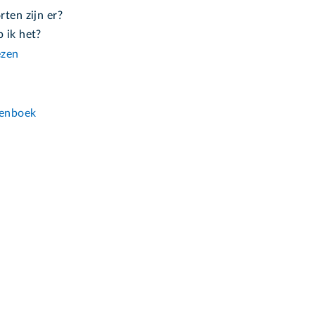
ten zijn er?
 ik het?
ezen
n
enboek