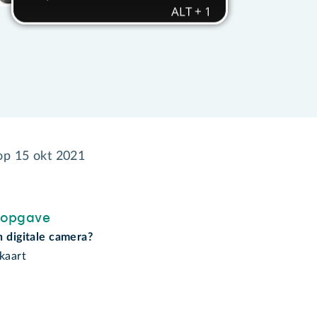
 op
15 okt 2021
sopgave
n digitale camera?
kaart
l