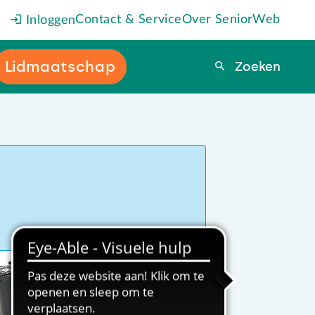
Contact & Service
Over SeniorWeb
Inloggen
Lidmaatschap
Zoeken
Zoeken