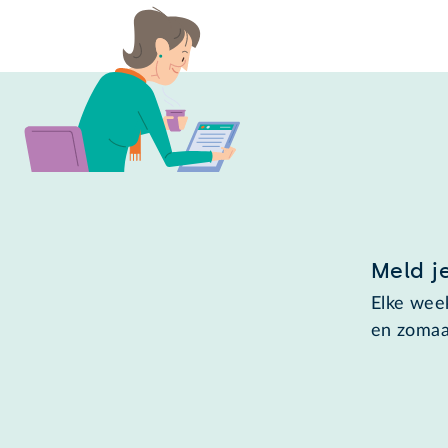
Meld j
Elke week
en zomaa