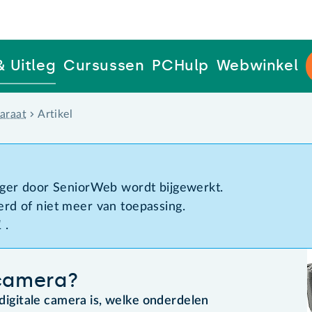
& Uitleg
Cursussen
PCHulp
Webwinkel
araat
Artikel
d
anger door SeniorWeb wordt bijgewerkt.
erd of niet meer van toepassing.
1
.
 camera?
 digitale camera is, welke onderdelen