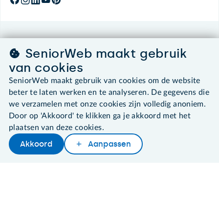
©2026 SeniorWeb
SeniorWeb maakt gebruik
van cookies
Algemene voorwaarden
Cookies en cookie-instellingen
SeniorWeb maakt gebruik van cookies om de website
Disclaimer
beter te laten werken en te analyseren. De gegevens die
Privacybeleid
we verzamelen met onze cookies zijn volledig anoniem.
About SeniorWeb
Door op 'Akkoord' te klikken ga je akkoord met het
plaatsen van deze cookies.
Akkoord
Aanpassen
Later lezen
Delen
Woordenboek