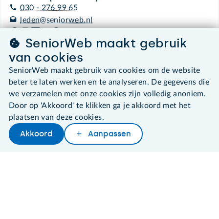
030 - 276 99 65
leden@seniorweb.nl
SeniorWeb maakt gebruik
van cookies
SeniorWeb maakt gebruik van cookies om de website
©2026 SeniorWeb
beter te laten werken en te analyseren. De gegevens die
we verzamelen met onze cookies zijn volledig anoniem.
Algemene voorwaarden
Door op 'Akkoord' te klikken ga je akkoord met het
Cookies en cookie-instellingen
plaatsen van deze cookies.
Disclaimer
Privacybeleid
Akkoord
Aanpassen
Later lezen
Delen
Woordenboek
About SeniorWeb