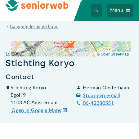
Menu
Leslocatie Stichting Koryo
Computerles in de buurt
©
OpenStreetMap
Leslocatie
Stichting Koryo
Contact
Stichting Koryo
Herman Oosterbaan
Egoli 9
Stuur een e-mail
1103 AC Amsterdam
06-42280551
Open in Google Maps