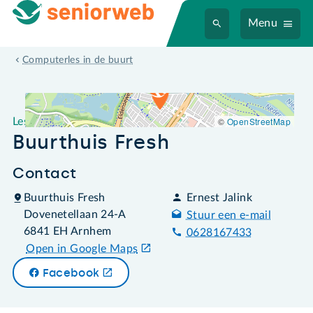
Menu
Leslocatie Buurthuis Fresh
Computerles in de buurt
©
OpenStreetMap
Leslocatie
Buurthuis Fresh
Contact
Buurthuis Fresh
Ernest Jalink
Dovenetellaan 24-A
Stuur een e-mail
6841 EH Arnhem
0628167433
Open in Google Maps
Facebook