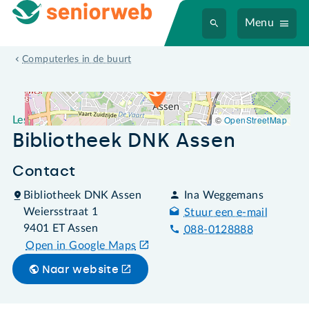
Menu
Leslocatie Bibliotheek DNK Assen
Computerles in de buurt
©
OpenStreetMap
Leslocatie
Bibliotheek DNK Assen
Contact
Bibliotheek DNK Assen
Ina Weggemans
Weiersstraat 1
Stuur een e-mail
9401 ET Assen
088-0128888
Open in Google Maps
Naar website