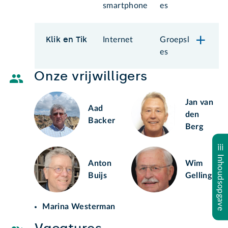
smartphone
es
Klik en Tik
Internet
Groepsl
es
Onze vrijwilligers
Jan van
Aad
den
Backer
Berg
Inhoudsopgave
Anton
Wim
Buijs
Gelling
Marina Westerman