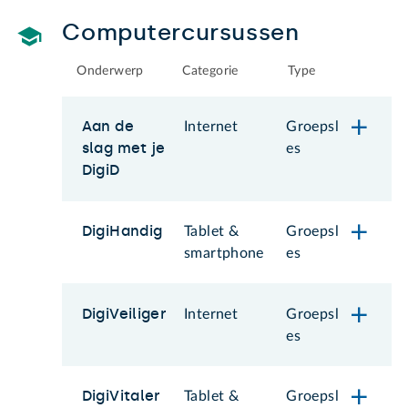
Computercursussen
Onderwerp
Categorie
Type
Aan de
Internet
Groepsl
slag met je
es
DigiD
DigiHandig
Tablet &
Groepsl
smartphone
es
DigiVeiliger
Internet
Groepsl
es
DigiVitaler
Tablet &
Groepsl