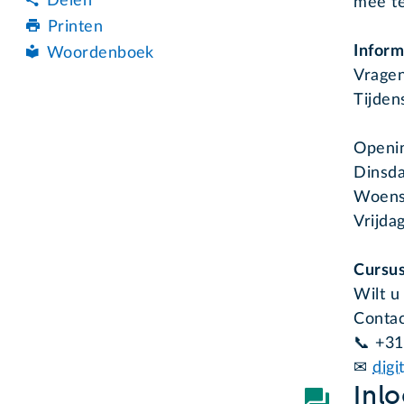
Delen
mee t
Printen
Inform
Woordenboek
Vragen
Tijden
Openin
Dinsda
Woensd
Vrijda
Cursu
Wilt u
Contac
📞 +3
✉
digi
Inl