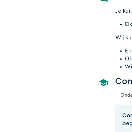
Je kun
El
Wij k
E-
Of
Wi
Com
Onde
Com
beg