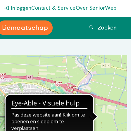
Contact & Service
Over SeniorWeb
Inloggen
Lidmaatschap
Zoeken
Zoeken