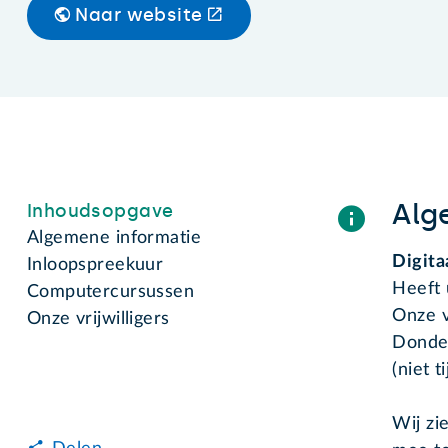
Naar website
Alg
Inhoudsopgave
Algemene informatie
Digita
Inloopspreekuur
Heeft 
Computercursussen
Onze v
Onze vrijwilligers
Donder
(niet 
Wij zi