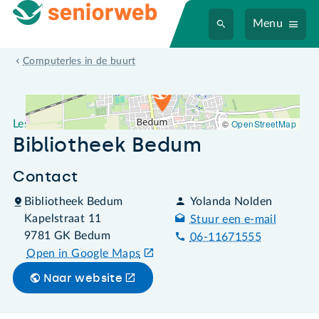
Menu
Leslocatie Bibliotheek Bedum
Computerles in de buurt
©
OpenStreetMap
Leslocatie
Bibliotheek Bedum
Contact
Bibliotheek Bedum
Yolanda Nolden
Kapelstraat 11
Stuur een e-mail
9781 GK Bedum
06-11671555
Open in Google Maps
Naar website