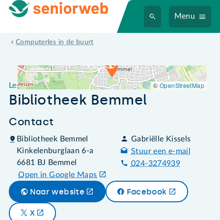
Menu
Leslocatie Bibliotheek Bemmel
Computerles in de buurt
©
OpenStreetMap
Leslocatie
Bibliotheek Bemmel
Contact
Bibliotheek Bemmel
Gabriëlle Kissels
Kinkelenburglaan 6-a
Stuur een e-mail
6681 BJ Bemmel
024-3274939
Open in Google Maps
Naar website
Facebook
X