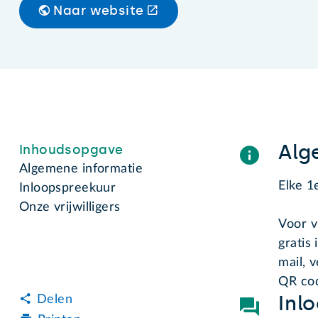
Naar website
Alg
Inhoudsopgave
Algemene informatie
Elke 1
Inloopspreekuur
Onze vrijwilligers
Voor v
gratis
mail, 
QR cod
Inl
Delen