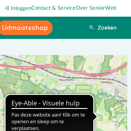
Contact & Service
Over SeniorWeb
Inloggen
Lidmaatschap
Zoeken
Zoeken