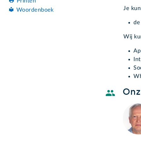
Printen
Je kun
Woordenboek
de
Wij k
Ap
In
So
Wh
Onze