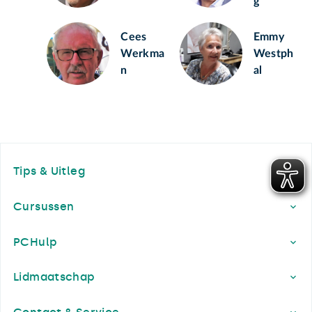
g
Cees
Emmy
Werkma
Westph
n
al
Footer
Tips & Uitleg
Cursussen
PCHulp
Lidmaatschap