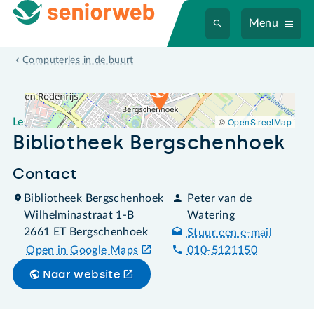
Menu
Leslocatie Bibliotheek Bergschenhoek
Computerles in de buurt
©
OpenStreetMap
Leslocatie
Bibliotheek Bergschenhoek
Contact
Bibliotheek Bergschenhoek
Peter van de
Wilhelminastraat 1-B
Watering
2661 ET Bergschenhoek
Stuur een e-mail
Open in Google Maps
010-5121150
Naar website