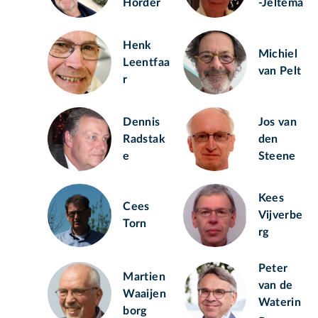
Horder
-Jeltema
Henk
Michiel
Leentfaa
van Pelt
r
Dennis
Jos van
Radstak
den
e
Steene
Kees
Cees
Vijverbe
Torn
rg
Peter
Martien
van de
Waaijen
Waterin
borg