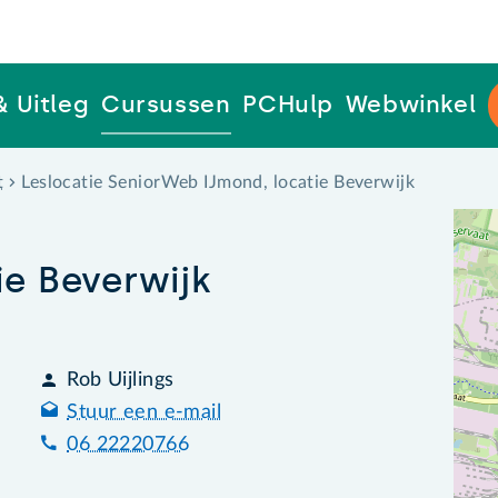
& Uitleg
Cursussen
PCHulp
Webwinkel
t
Leslocatie SeniorWeb IJmond, locatie Beverwijk
e Beverwijk
Rob Uijlings
Stuur een e-mail
06 22220766