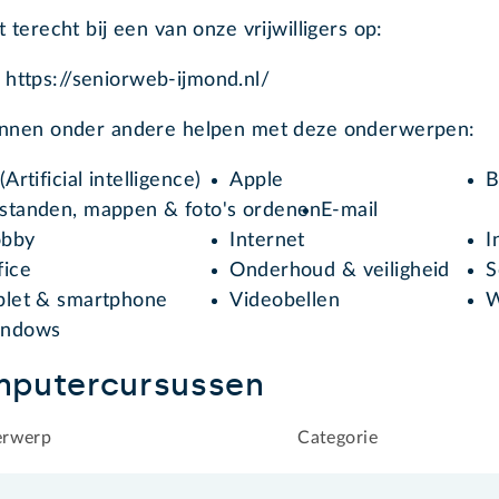
t terecht bij een van onze vrijwilligers op:
e https://seniorweb-ijmond.nl/
unnen onder andere helpen met deze onderwerpen:
(Artificial intelligence)
Apple
B
standen, mappen & foto's ordenen
E-mail
bby
Internet
I
fice
Onderhoud & veiligheid
S
blet & smartphone
Videobellen
W
ndows
putercursussen
rwerp
Categorie