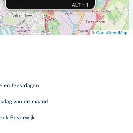
©
OpenStreetMap
e en feestdagen.
nsdag van de maand.
heek Beverwijk