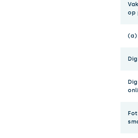
Vak
op
(a)
Dig
Dig
onl
Fot
sm