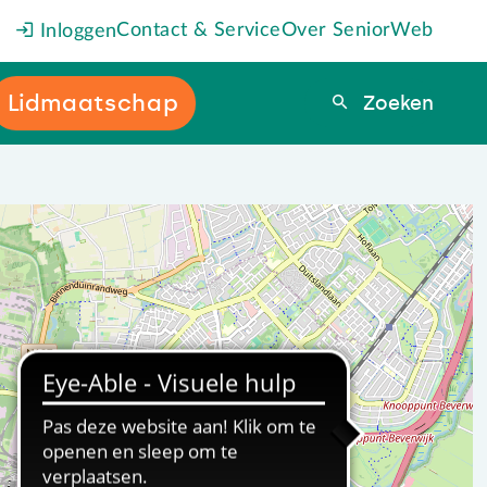
Contact & Service
Over SeniorWeb
Inloggen
Lidmaatschap
Zoeken
Zoeken