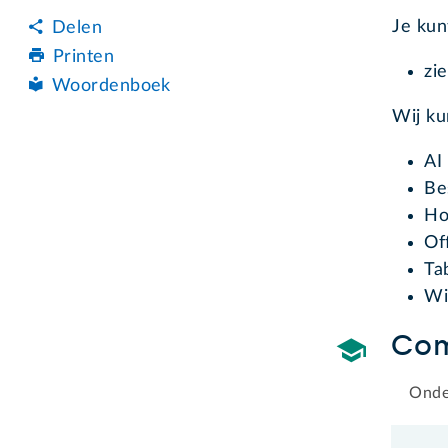
Je kun
Delen
Printen
zi
Woordenboek
Wij k
AI 
Be
Ho
Of
Ta
Wi
Com
Onde