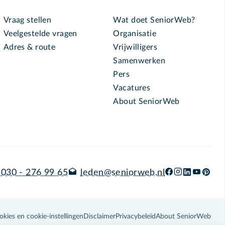
Vraag stellen
Wat doet SeniorWeb?
Veelgestelde vragen
Organisatie
Adres & route
Vrijwilligers
Samenwerken
Pers
Vacatures
About SeniorWeb
030 - 276 99 65
leden@seniorweb.nl
okies en cookie-instellingen
Disclaimer
Privacybeleid
About SeniorWeb