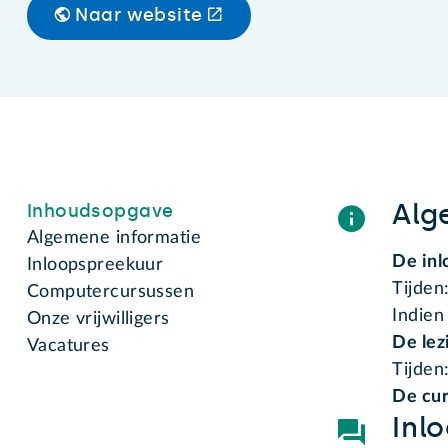
Naar website
Alg
Inhoudsopgave
Algemene informatie
De inl
Inloopspreekuur
Tijden
Computercursussen
Indien
Onze vrijwilligers
De lez
Vacatures
Tijden
De cu
Inl