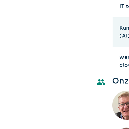
IT 
Kun
(AI
wer
clo
Onze