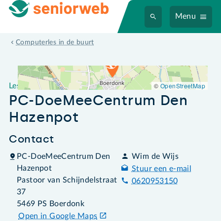
Menu
Leslocatie PC-DoeMeeCentrum Den Hazenpot
Computerles in de buurt
©
OpenStreetMap
Leslocatie
PC-DoeMeeCentrum Den
Hazenpot
Contact
PC-DoeMeeCentrum Den
Wim de Wijs
Hazenpot
Stuur een e-mail
Pastoor van Schijndelstraat
0620953150
37
5469 PS Boerdonk
Open in Google Maps