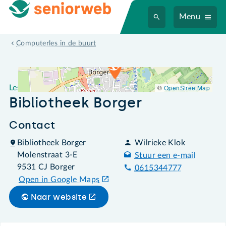
Menu
Leslocatie Bibliotheek Borger
Computerles in de buurt
©
OpenStreetMap
Leslocatie
Bibliotheek Borger
Contact
Bibliotheek Borger
Wilrieke Klok
Molenstraat 3-E
Stuur een e-mail
9531 CJ Borger
0615344777
Open in Google Maps
Naar website