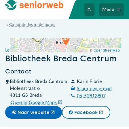
Menu
Leslocatie Bibliotheek Breda Centrum
Computerles in de buurt
©
OpenStreetMap
Leslocatie
Bibliotheek Breda Centrum
Contact
Bibliotheek Breda Centrum
Karin Florie
Molenstraat 6
Stuur een e-mail
4811 GS Breda
06-52813807
Open in Google Maps
Naar website
Facebook