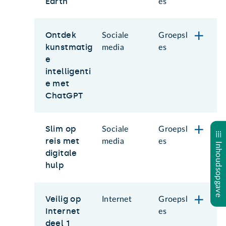
Earth
es
Ontdek
Sociale
Groepsl
kunstmatig
media
es
e
intelligenti
e met
ChatGPT
Slim op
Sociale
Groepsl
reis met
media
es
Inhoudsopgave
digitale
hulp
Veilig op
Internet
Groepsl
Internet
es
deel 1