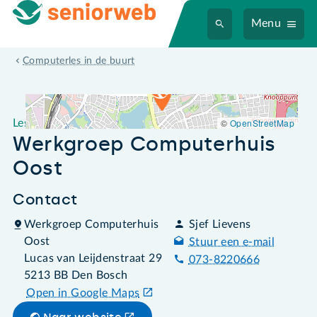
Menu
Leslocatie Werkgroep Computerhuis Oost
Computerles in de buurt
©
OpenStreetMap
Leslocatie
Werkgroep Computerhuis
Oost
Contact
Werkgroep Computerhuis
Sjef Lievens
Oost
Stuur een e-mail
Lucas van Leijdenstraat 29
073-8220666
5213 BB Den Bosch
Open in Google Maps