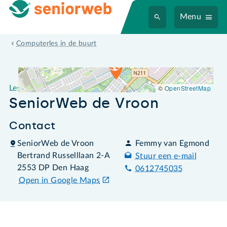
Menu
Leslocatie SeniorWeb de Vroon
Computerles in de buurt
©
OpenStreetMap
Leslocatie
SeniorWeb de Vroon
Contact
SeniorWeb de Vroon
Femmy van Egmond
Bertrand Russelllaan 2-A
Stuur een e-mail
2553 DP Den Haag
0612745035
Open in Google Maps