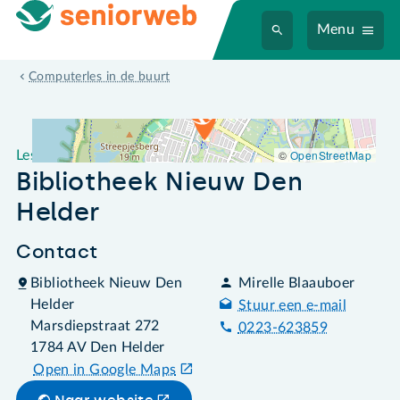
Menu
Leslocatie Bibliotheek Nieuw Den Helder
Computerles in de buurt
©
OpenStreetMap
Leslocatie
Bibliotheek Nieuw Den
Helder
Contact
Bibliotheek Nieuw Den
Mirelle Blaauboer
Helder
Stuur een e-mail
Marsdiepstraat 272
0223-623859
1784 AV Den Helder
Open in Google Maps