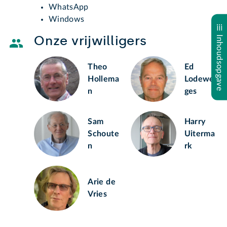
WhatsApp
Windows
Onze vrijwilligers
Inhoudsopgave
Theo
Ed
Hollema
Lodewe
n
ges
Sam
Harry
Schoute
Uiterma
n
rk
Arie de
Vries