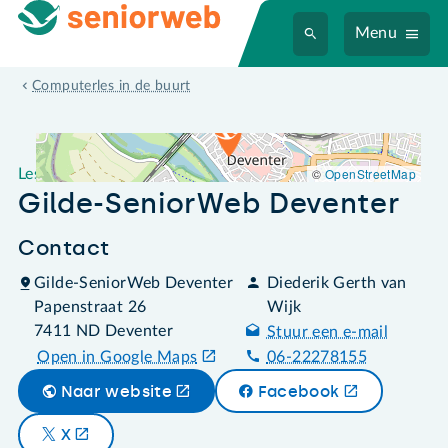
Menu
Leslocatie Gilde-SeniorWeb Deventer
Computerles in de buurt
©
OpenStreetMap
Leslocatie
Gilde-SeniorWeb Deventer
Contact
Gilde-SeniorWeb Deventer
Diederik Gerth van
Papenstraat 26
Wijk
7411 ND Deventer
Stuur een e-mail
Open in Google Maps
06-22278155
Naar website
Facebook
X