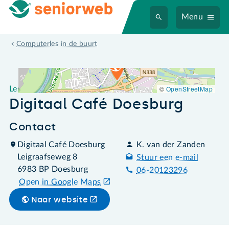
Menu
Leslocatie Digitaal Café Doesburg
Computerles in de buurt
©
OpenStreetMap
Leslocatie
Digitaal Café Doesburg
Contact
Digitaal Café Doesburg
K. van der Zanden
Leigraafseweg 8
Stuur een e-mail
6983 BP Doesburg
06-20123296
Open in Google Maps
Naar website