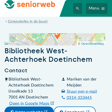
Menu
Leslocatie Bibliotheek West-Achterhoek Doetinchem
Computerles in de buurt
©
OpenStreetMap
Leslocatie
Bibliotheek West-
Achterhoek Doetinchem
Contact
Bibliotheek West-
Mariken van der
Achterhoek Doetinchem
Meijden
IJsselkade 13
Stuur een e-mail
7001 AN Doetinchem
0314-333445
Open in Google Maps