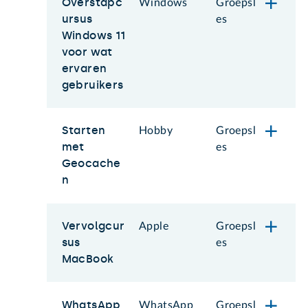
Overstapc
Windows
Groepsl
ursus
es
Windows 11
voor wat
ervaren
gebruikers
Starten
Hobby
Groepsl
met
es
Geocache
n
Vervolgcur
Apple
Groepsl
sus
es
MacBook
WhatsApp
WhatsApp
Groepsl