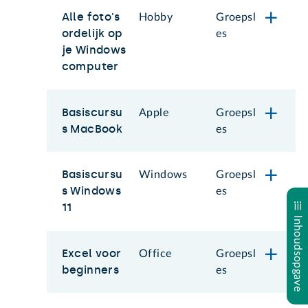
Alle foto's
Hobby
Groepsl
ordelijk op
es
je Windows
computer
Basiscursu
Apple
Groepsl
s MacBook
es
Basiscursu
Windows
Groepsl
s Windows
es
11
Inhoudsopgave
Excel voor
Office
Groepsl
beginners
es