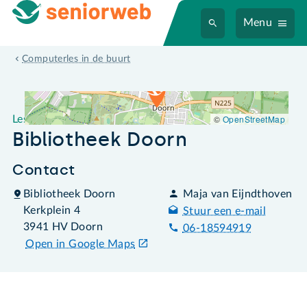
Menu
Leslocatie Bibliotheek Doorn
Computerles in de buurt
©
OpenStreetMap
Leslocatie
Bibliotheek Doorn
Contact
Bibliotheek Doorn
Maja van Eijndthoven
Kerkplein 4
Stuur een e-mail
3941 HV Doorn
06-18594919
Open in Google Maps