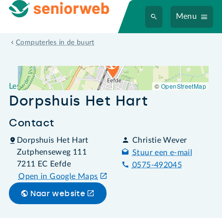
Menu
Leslocatie Dorpshuis Het Hart
Computerles in de buurt
©
OpenStreetMap
Leslocatie
Dorpshuis Het Hart
Contact
Dorpshuis Het Hart
Christie Wever
Zutphenseweg 111
Stuur een e-mail
7211 EC Eefde
0575-492045
Open in Google Maps
Naar website