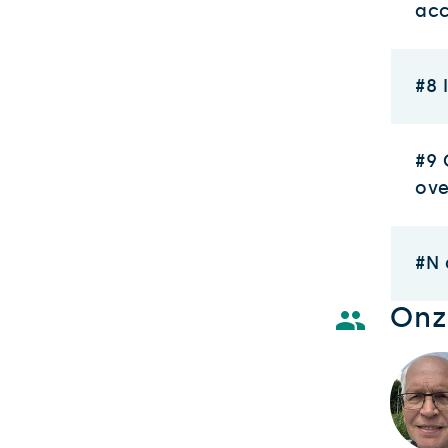
ac
#8 
#9
ove
#N 
Onze