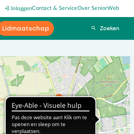
Contact & Service
Over SeniorWeb
Inloggen
Lidmaatschap
Zoeken
Zoeken