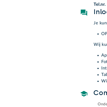
Tel.nr
Inl
Je kun
OP
Wij k
Ap
Fo
In
Ta
Wi
Com
Onde