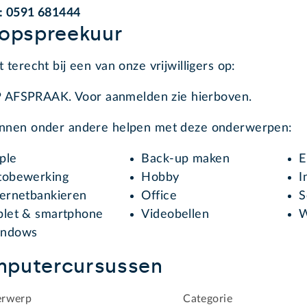
. : 0591 681444
oopspreekuur
t terecht bij een van onze vrijwilligers op:
 AFSPRAAK. Voor aanmelden zie hierboven.
unnen onder andere helpen met deze onderwerpen:
ple
Back-up maken
E
tobewerking
Hobby
I
ternetbankieren
Office
S
blet & smartphone
Videobellen
W
ndows
putercursussen
rwerp
Categorie