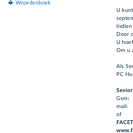
Woordenboek
U kunt
septem
Indien
Door d
U hoef
Om u z
Als Se
PC Hul
Senior
Gsm
: 
mail:
of
FACE
www.f