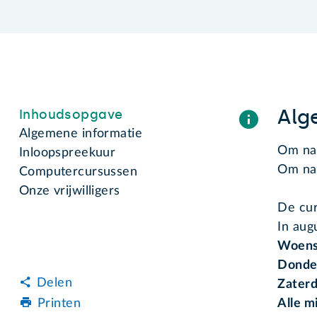
Alg
Inhoudsopgave
Algemene informatie
Om naa
Inloopspreekuur
Om naa
Computercursussen
Onze vrijwilligers
De cur
In aug
Woens
Donder
Delen
Zaterd
Alle m
Printen