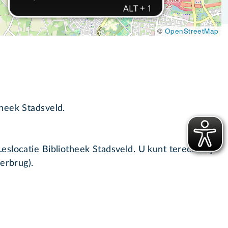
©
OpenStreetMap
heek Stadsveld.
slocatie Bibliotheek Stadsveld. U kunt terecht bij
erbrug).