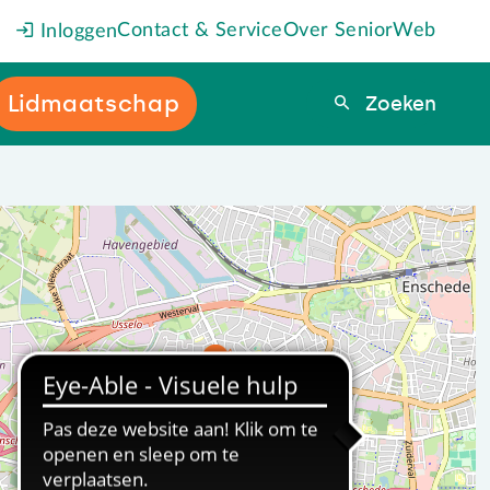
Contact & Service
Over SeniorWeb
Inloggen
Lidmaatschap
Zoeken
Zoeken