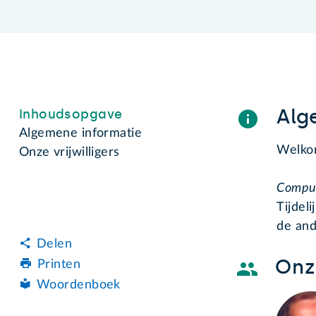
Alg
Inhoudsopgave
Algemene informatie
Welkom
Onze vrijwilligers
Compu
Tijdel
de and
Delen
Onze
Printen
Woordenboek