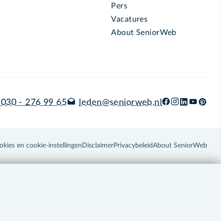
Pers
Vacatures
About SeniorWeb
030 - 276 99 65
leden@seniorweb.nl
okies en cookie-instellingen
Disclaimer
Privacybeleid
About SeniorWeb