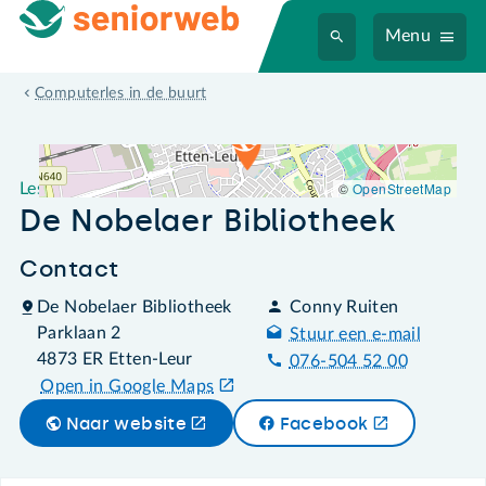
Menu
Leslocatie De Nobelaer Bibliotheek
Computerles in de buurt
©
OpenStreetMap
Leslocatie
De Nobelaer Bibliotheek
Contact
De Nobelaer Bibliotheek
Conny Ruiten
Parklaan 2
Stuur een e-mail
4873 ER Etten-Leur
076-504 52 00
Open in Google Maps
Naar website
Facebook