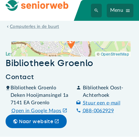
Menu
Leslocatie Bibliotheek Groenlo
Computerles in de buurt
©
OpenStreetMap
Leslocatie
Bibliotheek Groenlo
Contact
Bibliotheek Groenlo
Bibliotheek Oost-
Deken Hooijmansingel 1a
Achterhoek
7141 EA Groenlo
Stuur een e-mail
Open in Google Maps
088-0062929
Naar website