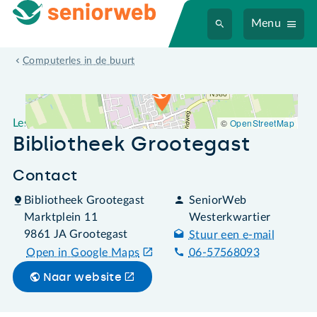
Menu
Leslocatie Bibliotheek Grootegast
Computerles in de buurt
©
OpenStreetMap
Leslocatie
Bibliotheek Grootegast
Contact
Bibliotheek Grootegast
SeniorWeb
Marktplein 11
Westerkwartier
9861 JA Grootegast
Stuur een e-mail
Open in Google Maps
06-57568093
Naar website