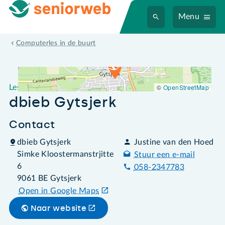
Menu
Leslocatie dbieb Gytsjerk
Computerles in de buurt
©
OpenStreetMap
Leslocatie
dbieb Gytsjerk
Contact
dbieb Gytsjerk
Justine van den Hoed
Simke Kloostermanstrjitte
Stuur een e-mail
6
058-2347783
9061 BE Gytsjerk
Open in Google Maps
Naar website