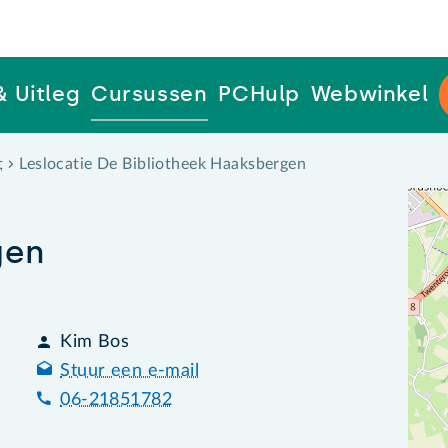
& Uitleg
Cursussen
PCHulp
Webwinkel
t
Leslocatie De Bibliotheek Haaksbergen
gen
Kim Bos
Stuur een e-mail
06-21851782