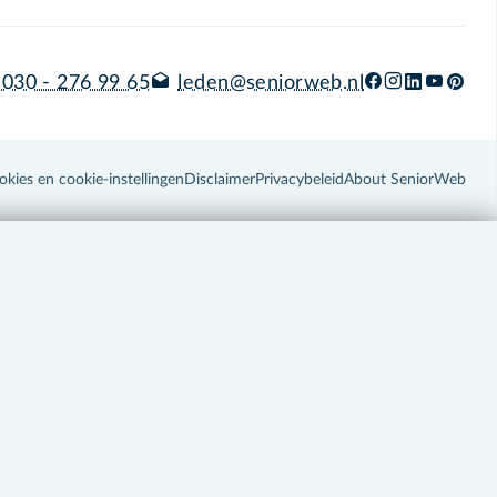
030 - 276 99 65
leden@seniorweb.nl
okies en cookie-instellingen
Disclaimer
Privacybeleid
About SeniorWeb