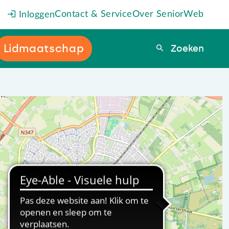
Contact & Service
Over SeniorWeb
Inloggen
Lidmaatschap
Zoeken
Zoeken