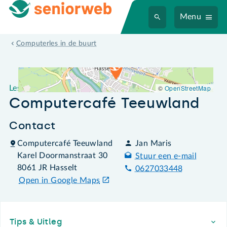
Menu
Leslocatie Computercafé Teeuwland
Computerles in de buurt
©
OpenStreetMap
Leslocatie
Computercafé Teeuwland
Contact
Computercafé Teeuwland
Jan Maris
Karel Doormanstraat 30
Stuur een e-mail
8061 JR Hasselt
0627033448
Open in Google Maps
Footer
Tips & Uitleg