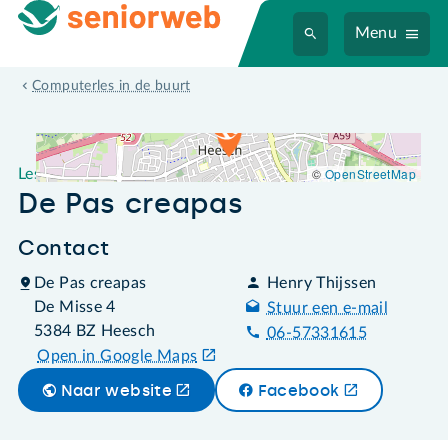
Menu
Leslocatie De Pas creapas
Computerles in de buurt
©
OpenStreetMap
Leslocatie
De Pas creapas
Contact
De Pas creapas
Henry Thijssen
De Misse 4
Stuur een e-mail
5384 BZ Heesch
06-57331615
Open in Google Maps
Naar website
Facebook