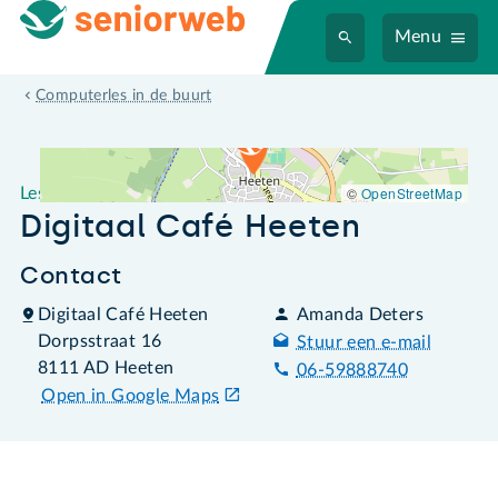
Menu
Leslocatie Digitaal Café Heeten
Computerles in de buurt
©
OpenStreetMap
Leslocatie
Digitaal Café Heeten
Contact
Digitaal Café Heeten
Amanda Deters
Dorpsstraat 16
Stuur een e-mail
8111 AD Heeten
06-59888740
Open in Google Maps