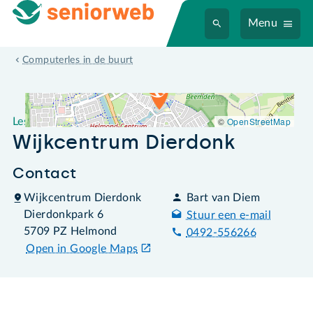
Menu
Leslocatie Wijkcentrum Dierdonk
Computerles in de buurt
©
OpenStreetMap
Leslocatie
Wijkcentrum Dierdonk
Contact
Wijkcentrum Dierdonk
Bart van Diem
Dierdonkpark 6
Stuur een e-mail
5709 PZ Helmond
0492-556266
Open in Google Maps