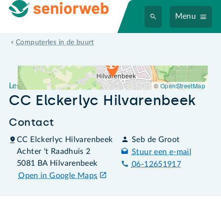
Menu
Leslocatie CC Elckerlyc Hilvarenbeek
Computerles in de buurt
©
OpenStreetMap
Leslocatie
CC Elckerlyc Hilvarenbeek
Contact
CC Elckerlyc Hilvarenbeek
Seb de Groot
Achter 't Raadhuis 2
Stuur een e-mail
5081 BA Hilvarenbeek
06-12651917
Open in Google Maps