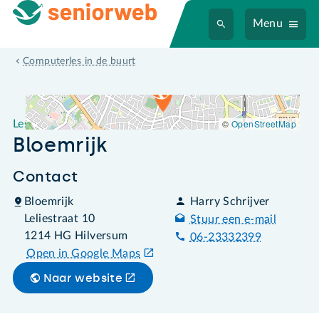
Menu
Leslocatie Bloemrijk
Computerles in de buurt
©
OpenStreetMap
Leslocatie
Bloemrijk
Contact
Bloemrijk
Harry Schrijver
Leliestraat 10
Stuur een e-mail
1214 HG Hilversum
06-23332399
Open in Google Maps
Naar website