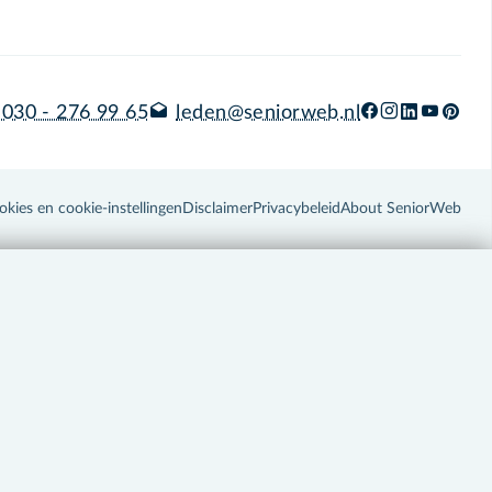
030 - 276 99 65
leden@seniorweb.nl
okies en cookie-instellingen
Disclaimer
Privacybeleid
About SeniorWeb