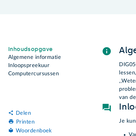
Alg
Inhoudsopgave
Algemene informatie
DIG050
Inloopspreekuur
lessen
Computercursussen
,,Wete
proble
van de
Inl
Delen
Je kun
Printen
Woordenboek
Va