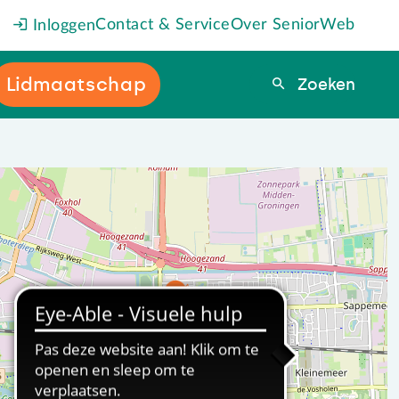
Contact & Service
Over SeniorWeb
Inloggen
Lidmaatschap
Zoeken
Zoeken