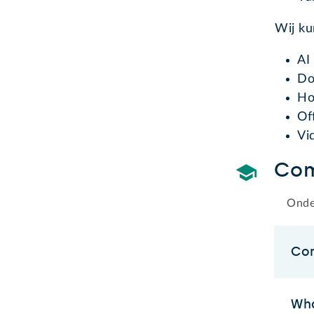
Wij k
AI 
Do
Ho
Of
Vi
Com
Onde
Co
Wh