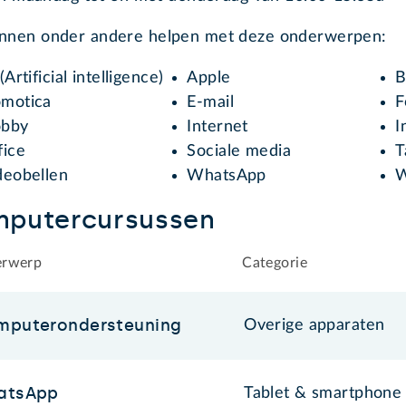
unnen onder andere helpen met deze onderwerpen:
(Artificial intelligence)
Apple
B
motica
E-mail
F
bby
Internet
I
fice
Sociale media
T
deobellen
WhatsApp
W
putercursussen
rwerp
Categorie
mputerondersteuning
Overige apparaten
atsApp
Tablet & smartphone