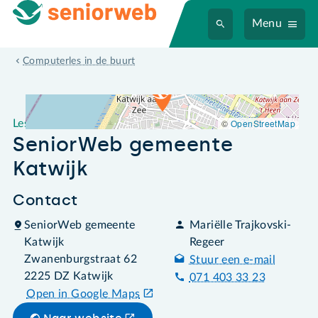
Menu
Leslocatie SeniorWeb gemeente Katwijk
Computerles in de buurt
©
OpenStreetMap
Leslocatie
SeniorWeb gemeente
Katwijk
Contact
SeniorWeb gemeente
Mariëlle Trajkovski-
Katwijk
Regeer
Zwanenburgstraat 62
Stuur een e-mail
2225 DZ Katwijk
071 403 33 23
Open in Google Maps