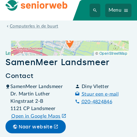
Menu
Leslocatie SamenMeer Landsmeer
Computerles in de buurt
©
OpenStreetMap
Leslocatie
SamenMeer Landsmeer
Contact
SamenMeer Landsmeer
Diny Vletter
Dr. Martin Luther
Stuur een e-mail
Kingstraat 2-B
020-4824846
1121 CP Landsmeer
Open in Google Maps
Naar website